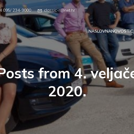
4 095/ 234-9000
classic-r@net.hr
NASLOVNA
NOVOSTI
C
Posts from 4. veljač
2020.