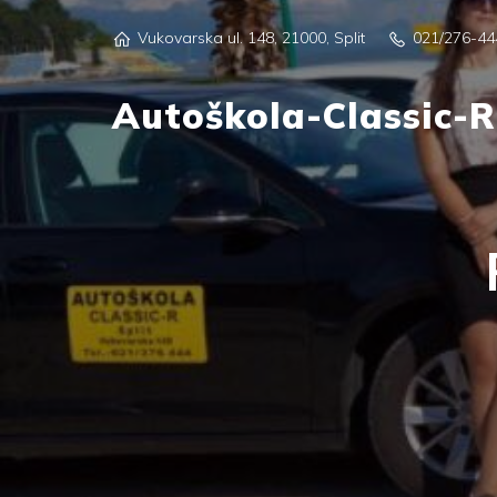
Vukovarska ul. 148, 21000, Split
021/276-44
Autoškola-Classic-R