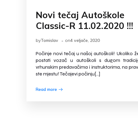
Novi tečaj Autoškole
Classic-R 11.02.2020 !!!
-
by
Tomislav
on
4 veljače, 2020
Počinje novi tečaj u našoj autoškoli! Ukoliko že
postati vozač u autoškoli s dugom tradici
vrhunskim predavačima i instruktorima, na pr
ste mjestu! Tečajevi počinju[…]
Read more