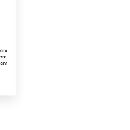
lite
jom,
avom