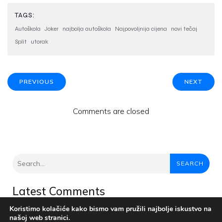
TAGS:
Autoškola
Joker
najbolja autoškola
Najpovoljnija cijena
novi tečaj
Split
utorak
PREVIOUS
NEXT
Comments are closed
SEARCH
Latest Comments
Nema komentara za prikaz.
Koristimo kolačiće kako bismo vam pružili najbolje iskustvo na
našoj web stranici.