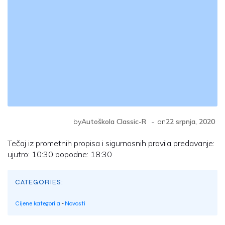
-
by
Autoškola Classic-R
on
22 srpnja, 2020
Tečaj iz prometnih propisa i sigurnosnih pravila predavanje:
ujutro: 10:30 popodne: 18:30
CATEGORIES:
Cijene kategorija
-
Novosti