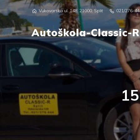
Vukovarska ul. 148, 21000, Split
021/276-44
Autoškola-Classic-R
15