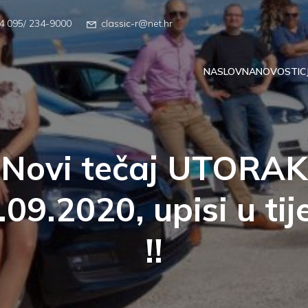
4 095/ 234-9000
classic-r@net.hr
NASLOVNA
NOVOSTI
C
Novi tečaj UTORAK
.09.2020, upisi u tij
!!