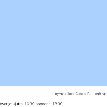
-
by
Autoškola Classic-R
on
9 ruj
edavanje: ujutro: 10:30 popodne: 18:30