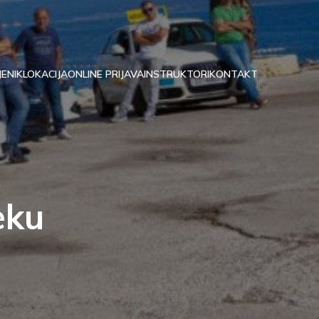
JENIK
LOKACIJA
ONLINE PRIJAVA
INSTRUKTORI
KONTAKT
eku