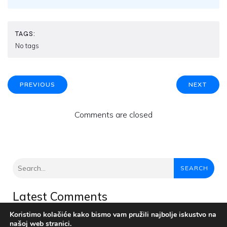
TAGS:
No tags
PREVIOUS
NEXT
Comments are closed
SEARCH
Latest Comments
Nema komentara za prikaz.
Koristimo kolačiće kako bismo vam pružili najbolje iskustvo na
našoj web stranici.