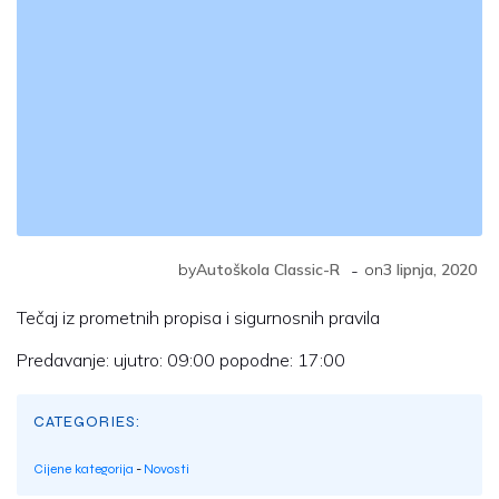
-
by
Autoškola Classic-R
on
3 lipnja, 2020
Tečaj iz prometnih propisa i sigurnosnih pravila
Predavanje: ujutro: 09:00 popodne: 17:00
CATEGORIES:
Cijene kategorija
-
Novosti