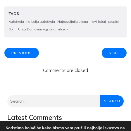
TAGS:
Autoškola
najbolja autoškola
Najpovoljnija cijena
novi tečaj
propisi
Split
Ulica Domovinskog rata
utorak
PREVIOUS
NEXT
Comments are closed
SEARCH
Latest Comments
Nema komentara za prikaz.
Koristimo kolačiće kako bismo vam pružili najbolje iskustvo na